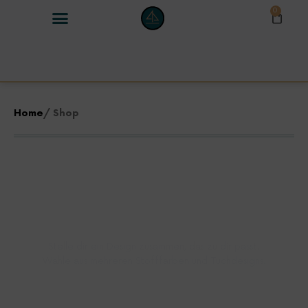
0
Home
/ Shop
Erschaffe deine
eigenen Bodobag
Stelle dir ein Design zusammen, das zu dir passt.
Wähle aus mehreren Stofffarben und Tuchdesigns.
SHOP NOW !