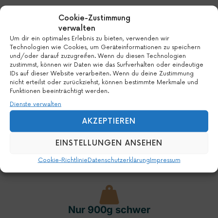
Cookie-Zustimmung
verwalten
58l Volumen
Um dir ein optimales Erlebnis zu bieten, verwenden wir
Technologien wie Cookies, um Geräteinformationen zu speichern
und/oder darauf zuzugreifen. Wenn du diesen Technologien
zustimmst, können wir Daten wie das Surfverhalten oder eindeutige
IDs auf dieser Website verarbeiten. Wenn du deine Zustimmung
nicht erteilst oder zurückziehst, können bestimmte Merkmale und
Funktionen beeinträchtigt werden.
Wasserdichtes Innenfutter
Dienste verwalten
AKZEPTIEREN
EINSTELLUNGEN ANSEHEN
Roll-Klick Verschluss
Cookie-Richtlinie
Datenschutzerklärung
Impressum
Nur 900g schwer